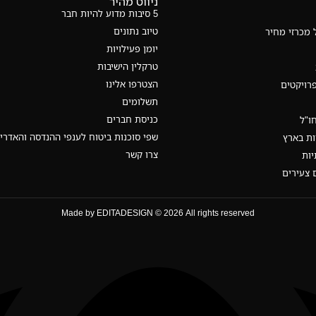
ניווט מהיר
5 סיבות מדוע להיות חבר
טיוב נתונים
 מכרזי מחיר
יומן פעילויות
טרקלין הישיבות
הצטרפו אלינו
פרויקטים
תשלומים
כניסת חברים
חו"ל
שפי סוכנות ביטוח לענפי ההנדסה והאדרי
ות בארץ
צרו קשר
יות
 צעירים
Made by EDITADESIGN © 2026 All rights reserved